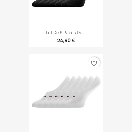
Lot De 6 Paires De...
24,90 €
favorite_border