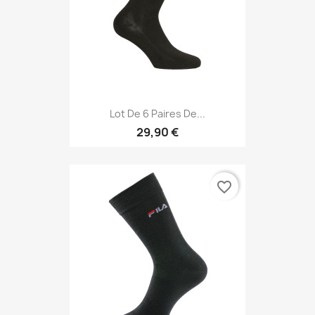
Lot De 6 Paires De...
29,90 €
favorite_border