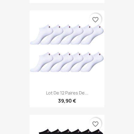
favorite_border
Lot De 12 Paires De...
39,90 €
favorite_border