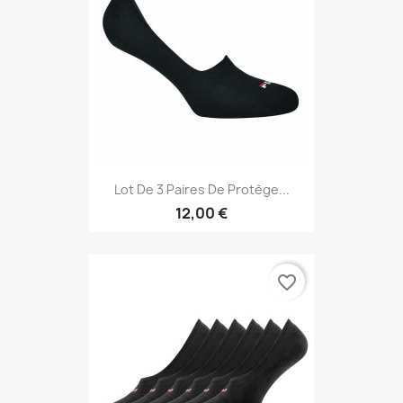
Lot De 3 Paires De Protège...
12,00 €
favorite_border