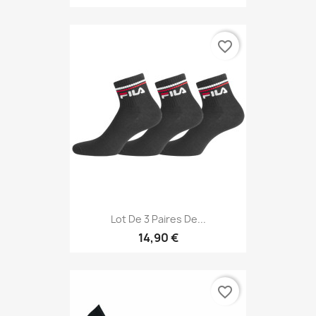
favorite_border
Lot De 3 Paires De...
14,90 €
favorite_border