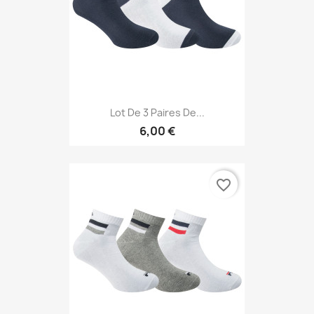
Lot De 3 Paires De...
6,00 €
favorite_border