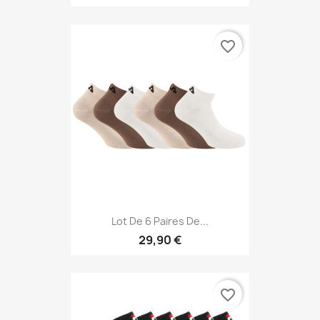
favorite_border
Lot De 6 Paires De...
29,90 €
favorite_border