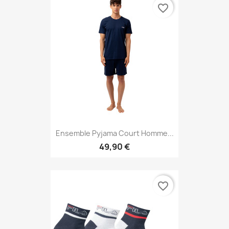
favorite_border
Ensemble Pyjama Court Homme...
49,90 €
favorite_border