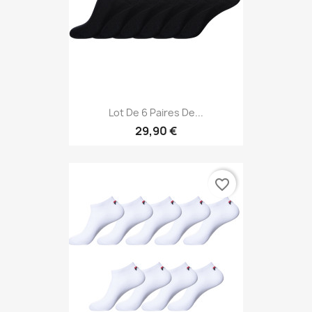
Lot De 6 Paires De...
29,90 €
favorite_border