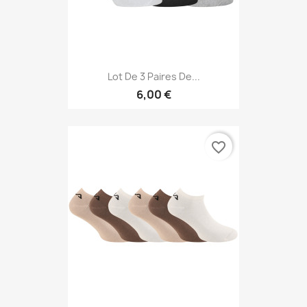
Lot De 3 Paires De...
6,00 €
favorite_border