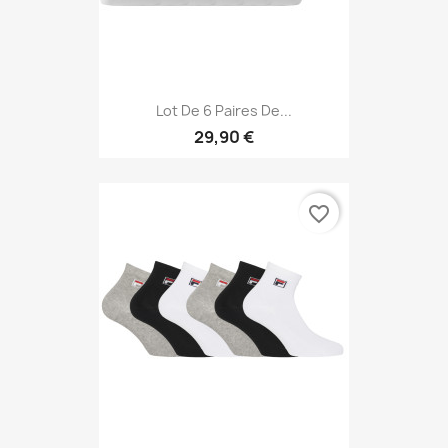
Lot De 6 Paires De...
29,90 €
favorite_border