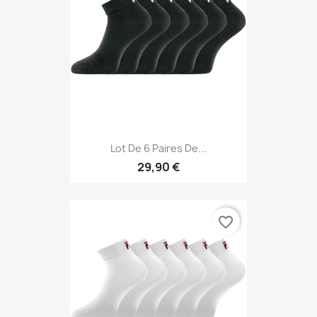
Lot De 6 Paires De...
29,90 €
favorite_border