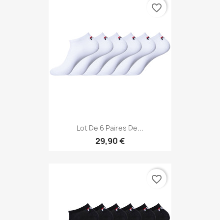
favorite_border
Lot De 6 Paires De...
29,90 €
favorite_border