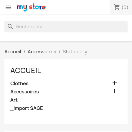
shopping_cart

(0)
search
Accueil
Accessoires
Stationery
ACCUEIL

Clothes

Accessoires
Art
_Import SAGE