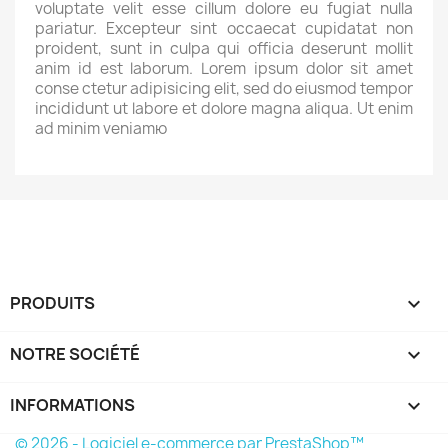
voluptate velit esse cillum dolore eu fugiat nulla
pariatur. Excepteur sint occaecat cupidatat non
proident, sunt in culpa qui officia deserunt mollit
anim id est laborum. Lorem ipsum dolor sit amet
conse ctetur adipisicing elit, sed do eiusmod tempor
incididunt ut labore et dolore magna aliqua. Ut enim
ad minim veniamю
PRODUITS

NOTRE SOCIÉTÉ

INFORMATIONS
keyboard_arrow_down
© 2026 - Logiciel e-commerce par PrestaShop™