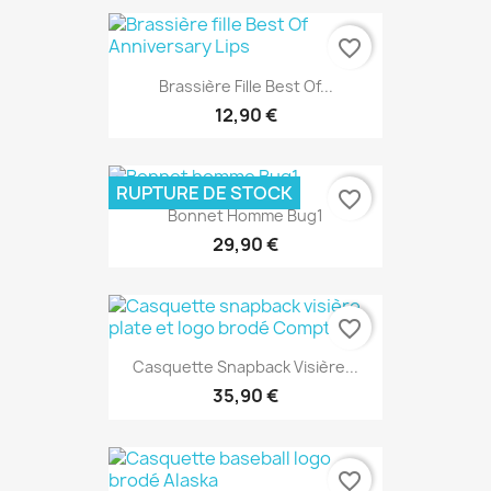
favorite_border
Brassière Fille Best Of...
12,90 €
RUPTURE DE STOCK
favorite_border
Bonnet Homme Bug1
29,90 €
favorite_border
Casquette Snapback Visière...
35,90 €
favorite_border