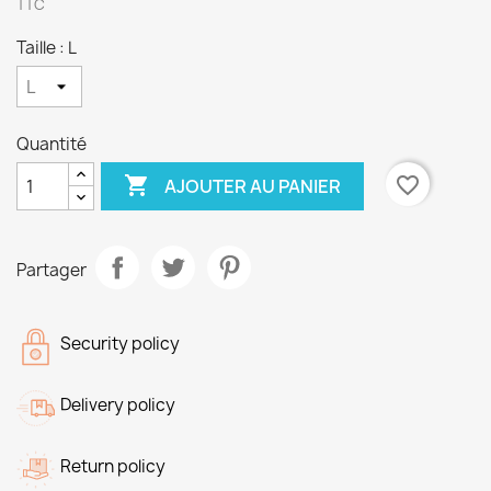
TTC
Taille : L
Quantité

favorite_border
AJOUTER AU PANIER
Partager
Security policy
Delivery policy
Return policy