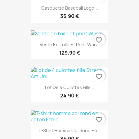
Casquette Baseball Logo...
35,90 €
favorite_border
Veste En Toile Et Print Warm
129,90 €
favorite_border
Lot De 4 Culottes Fille...
24,90 €
favorite_border
T-Shirt Homme Col Rond En...
34,90 €