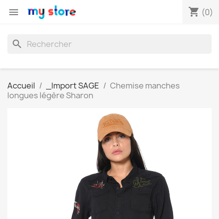
shopping_cart

(0)
search
Accueil
_Import SAGE
Chemise manches
longues légère Sharon