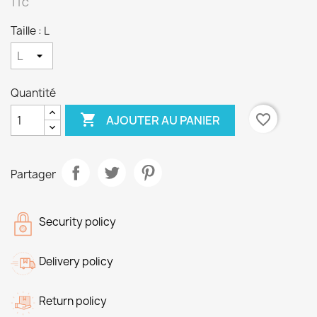
TTC
Taille : L
Quantité

favorite_border
AJOUTER AU PANIER
Partager
Security policy
Delivery policy
Return policy