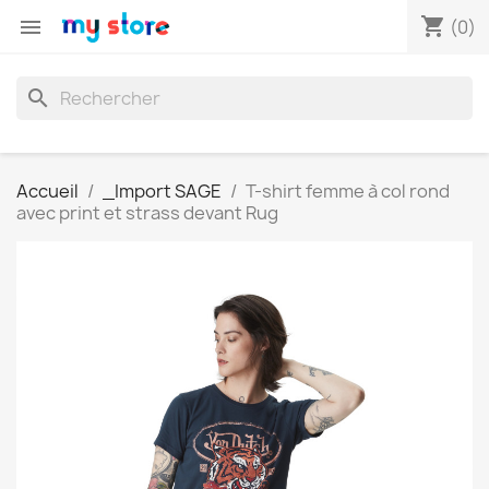
shopping_cart

(0)
search
Accueil
_Import SAGE
T-shirt femme à col rond
avec print et strass devant Rug