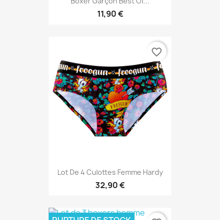
Boxer Garçon Best Of...
11,90 €
favorite_border
Lot De 4 Culottes Femme Hardy
32,90 €
RUPTURE DE STOCK