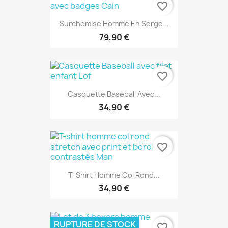
favorite_border
Surchemise Homme En Serge...
79,90 €
favorite_border
Casquette Baseball Avec...
34,90 €
favorite_border
T-Shirt Homme Col Rond...
34,90 €
RUPTURE DE STOCK
favorite_border