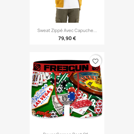
Sweat Zippé Avec Capuche...
79,90 €
favorite_border