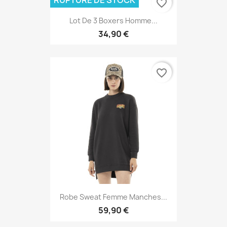
favorite_border
Lot De 3 Boxers Homme...
34,90 €
favorite_border
Robe Sweat Femme Manches...
59,90 €