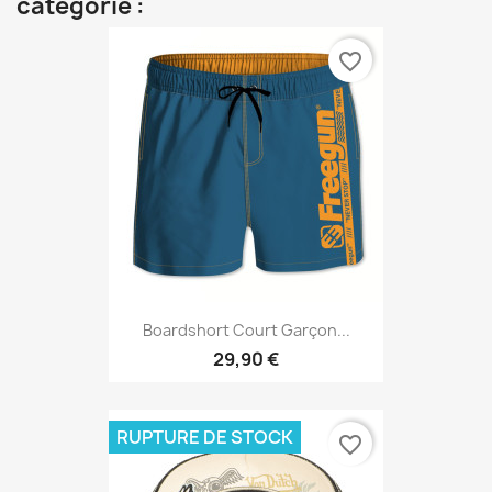
catégorie :
favorite_border
Boardshort Court Garçon...
29,90 €
RUPTURE DE STOCK
favorite_border