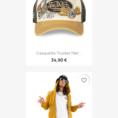
Casquette Trucker Filet...
34,90 €
favorite_border