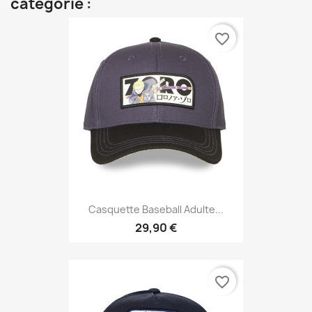
catégorie :
favorite_border
Casquette Baseball Adulte...
29,90 €
favorite_border