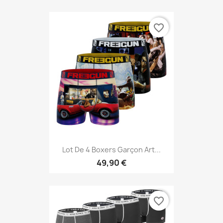
favorite_border
Lot De 4 Boxers Garçon Art...
49,90 €
favorite_border