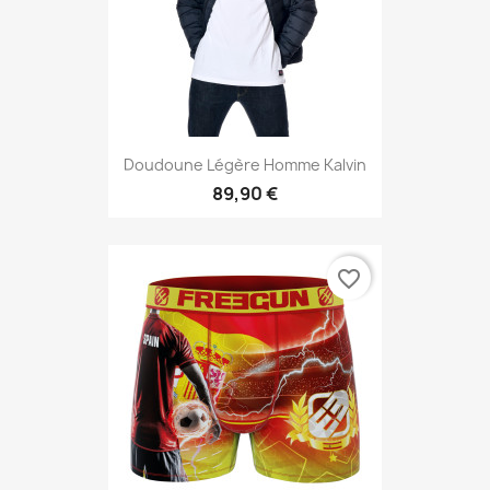
Doudoune Légère Homme Kalvin
89,90 €
favorite_border