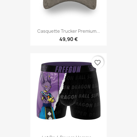
Casquette Trucker Premium...
49,90 €
favorite_border