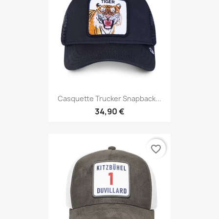
Casquette Trucker Snapback...
34,90 €
favorite_border