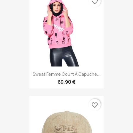
favorite_border
Sweat Femme Court À Capuche...
69,90 €
favorite_border