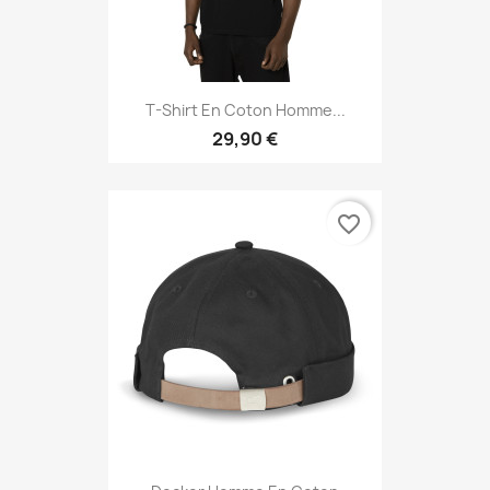
T-Shirt En Coton Homme...
29,90 €
favorite_border