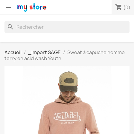
shopping_cart

(0)
search
Accueil
_Import SAGE
Sweat à capuche homme
terry en acid wash Youth