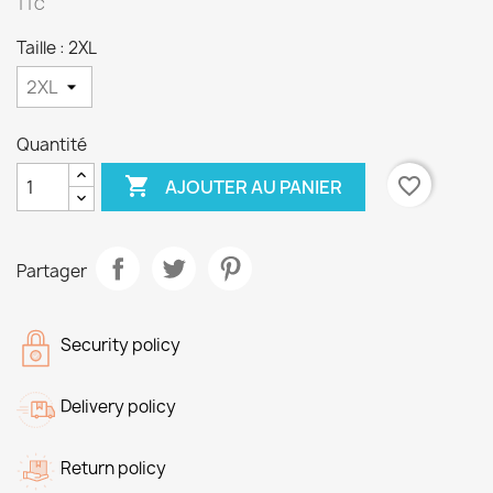
TTC
Taille : 2XL
Quantité

favorite_border
AJOUTER AU PANIER
Partager
Security policy
Delivery policy
Return policy