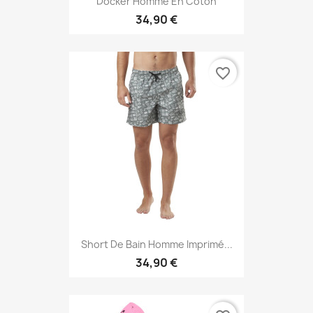
Docker Homme En Coton
34,90 €
favorite_border
Short De Bain Homme Imprimé...
34,90 €