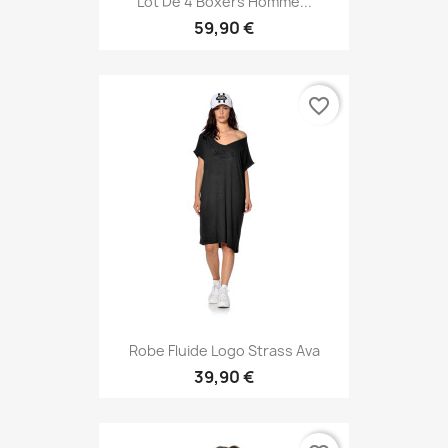
Lot De 4 Boxers Homme...
59,90 €
favorite_border
Robe Fluide Logo Strass Ava
39,90 €