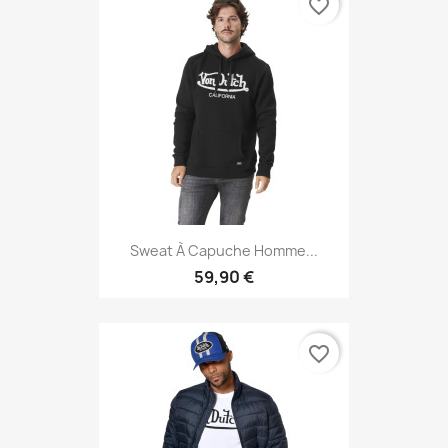
favorite_border
Sweat À Capuche Homme...
59,90 €
favorite_border