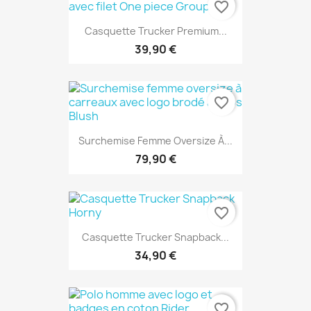
favorite_border
Casquette Trucker Premium...
39,90 €
favorite_border
Surchemise Femme Oversize À...
79,90 €
favorite_border
Casquette Trucker Snapback...
34,90 €
favorite_border