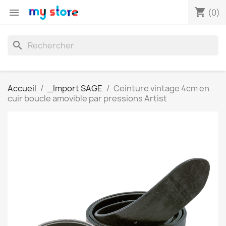
shopping_cart

(0)
search
Accueil
_Import SAGE
Ceinture vintage 4cm en
cuir boucle amovible par pressions Artist