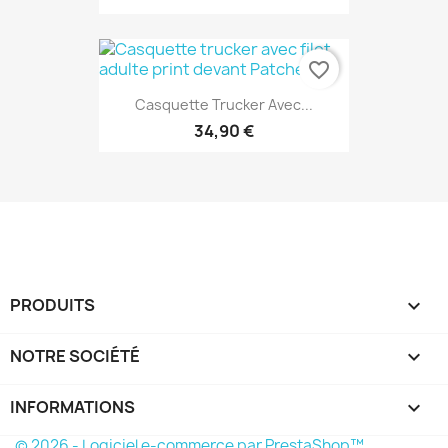
favorite_border
Casquette Trucker Avec...
34,90 €
PRODUITS

NOTRE SOCIÉTÉ

INFORMATIONS
keyboard_arrow_down
© 2026 - Logiciel e-commerce par PrestaShop™