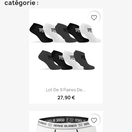
catégorie :
favorite_border
Lot De 9 Paires De...
27,90 €
favorite_border