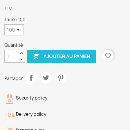
TTC
Taille : 100
Quantité

favorite_border
AJOUTER AU PANIER
Partager
Security policy
Delivery policy