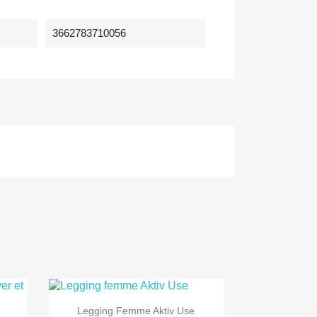
3662783710056

Aperçu rapide
Legging Femme Aktiv Use