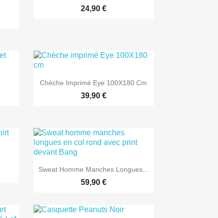
24,90 €

Aperçu rapide
Chèche Imprimé Eye 100X180 Cm
39,90 €

Aperçu rapide
Sweat Homme Manches Longues...
59,90 €