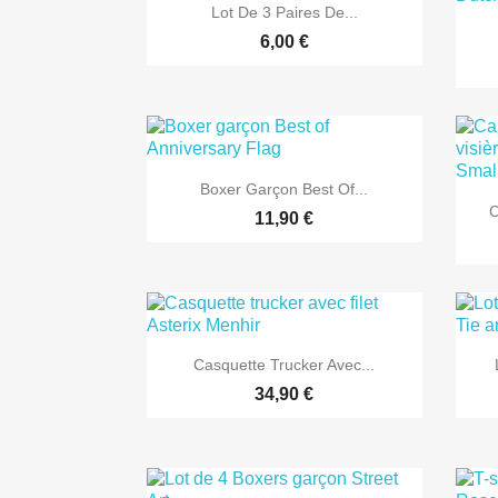

Aperçu rapide
Lot De 3 Paires De...
6,00 €

Aperçu rapide
Boxer Garçon Best Of...
C
11,90 €

Aperçu rapide
Casquette Trucker Avec...
34,90 €