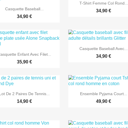

Aperçu rapide
T-Shirt Femme Col Rond...

Aperçu rapide
Casquette Baseball...
34,90 €
34,90 €

Aperçu rapide
Casquette Baseball Avec...

Aperçu rapide
asquette Enfant Avec Filet...
34,90 €
35,90 €


Aperçu rapide
Aperçu rapide
Lot De 2 Paires De Tennis...
Ensemble Pyjama Court...
14,90 €
49,90 €