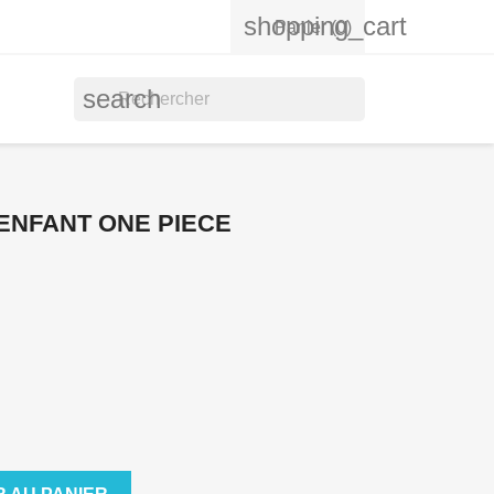
shopping_cart
Panier
(0)
search
 ENFANT ONE PIECE