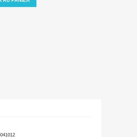
 AU PANIER
041012