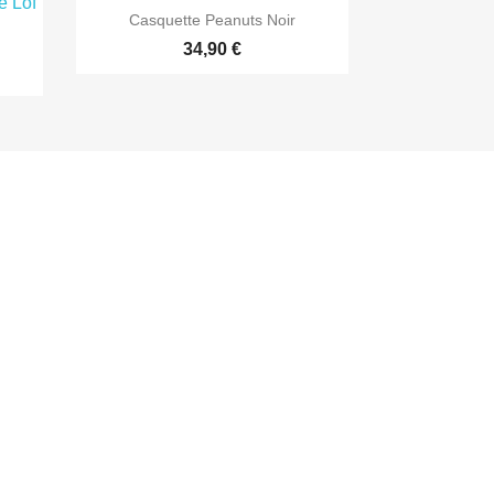

Aperçu rapide
Casquette Peanuts Noir
34,90 €