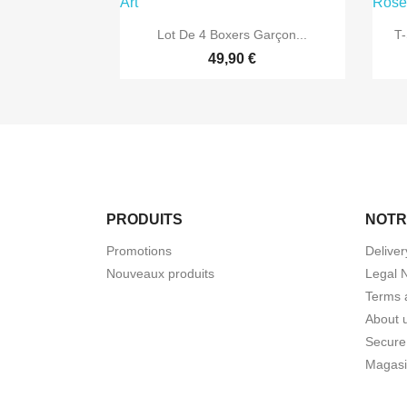

Aperçu rapide
Lot De 4 Boxers Garçon...
T-
49,90 €
PRODUITS
NOTR
Promotions
Deliver
Nouveaux produits
Legal 
Terms 
About 
Secure
Magasi