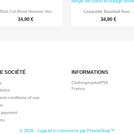


Aperçu rapide
Aperçu rapide
Shirt Col Rond Homme Von...
Casquette Baseball Avec...
34,90 €
34,90 €
E SOCIÉTÉ
INFORMATIONS
y
ClothingmarketPS8
France
Notice
and conditions of use
us
 payment
ns
© 2026 - Logiciel e-commerce par PrestaShop™