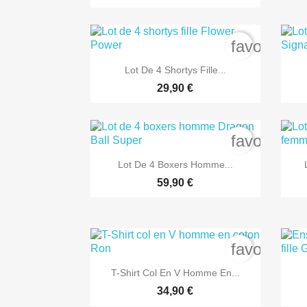
favorite_b

Aperçu rapide
Lot De 4 Shortys Fille...
29,90 €
favorite_b

Aperçu rapide
Lot De 4 Boxers Homme...
59,90 €
favorite_b

Aperçu rapide
T-Shirt Col En V Homme En...
34,90 €