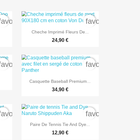
favorite_border
favorite_border

Aperçu rapide
Cheche Imprimé Fleurs De...
24,90 €
favorite_border
favorite_border

Aperçu rapide
Casquette Baseball Premium...
34,90 €
favorite_border
favorite_border

Aperçu rapide
Paire De Tennis Tie And Dye...
12,90 €