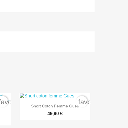
favorite_border
favorite_border

Aperçu rapide
Short Coton Femme Gues
49,90 €