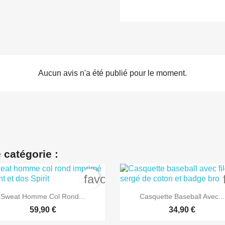
Aucun avis n'a été publié pour le moment.
 catégorie :
order
favorite_border


Aperçu rapide
Aperçu rapide
Sweat Homme Col Rond...
Casquette Baseball Avec...
59,90 €
34,90 €