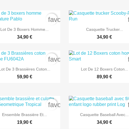
order
favorite_border


Aperçu rapide
Aperçu rapide
Lot De 3 Boxers Homme...
Casquette Trucker...
34,90 €
34,90 €
order
favorite_border


Aperçu rapide
Aperçu rapide
Lot De 3 Brassières Coton...
Lot De 12 Boxers Coton...
59,90 €
89,90 €
order
favorite_border


Aperçu rapide
Aperçu rapide
Ensemble Brassière Et...
Casquette Baseball Avec...
19,90 €
34,90 €