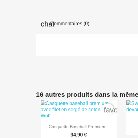
Commentaires (0)
16 autres produits dans la même
favorite_b

Aperçu rapide
Casquette Baseball Premium...
34,90 €