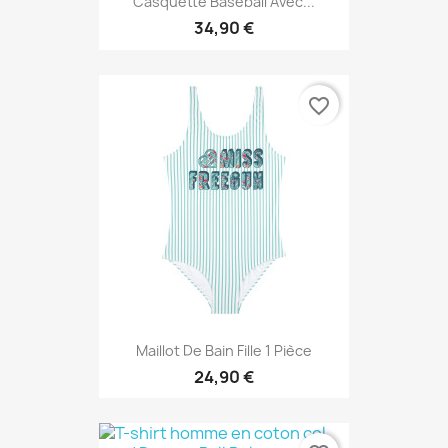
Casquette Baseball Avec...
34,90 €
favorite_border
Maillot De Bain Fille 1 Pièce
24,90 €