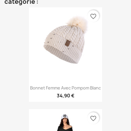
catégorie :
favorite_border
Bonnet Femme Avec Pompom Blanc
34,90 €
favorite_border