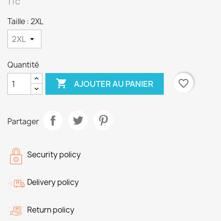
TTC
Taille : 2XL
Quantité

favorite_border
AJOUTER AU PANIER
Partager
Security policy
Delivery policy
Return policy