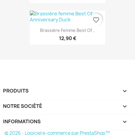
favorite_border
Brassière Femme Best Of...
12,90 €
PRODUITS

NOTRE SOCIÉTÉ

INFORMATIONS
keyboard_arrow_down
© 2026 - Logiciel e-commerce par PrestaShop™