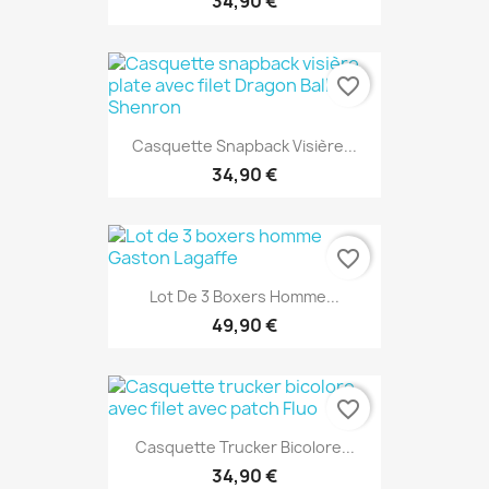
34,90 €
favorite_border
Casquette Snapback Visière...
34,90 €
favorite_border
Lot De 3 Boxers Homme...
49,90 €
favorite_border
Casquette Trucker Bicolore...
34,90 €