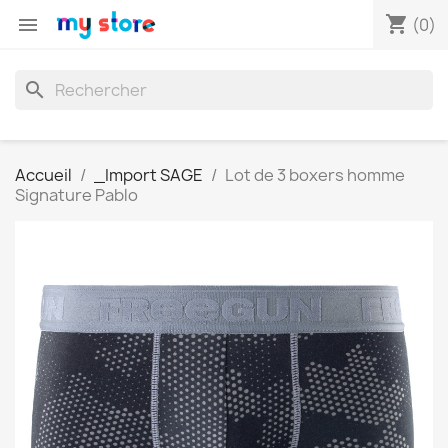
shopping_cart

(0)
search
Accueil
_Import SAGE
Lot de 3 boxers homme
Signature Pablo