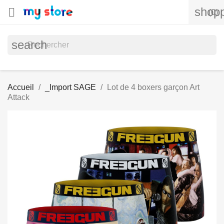
shopp

(0)
search
Accueil
_Import SAGE
Lot de 4 boxers garçon Art
Attack