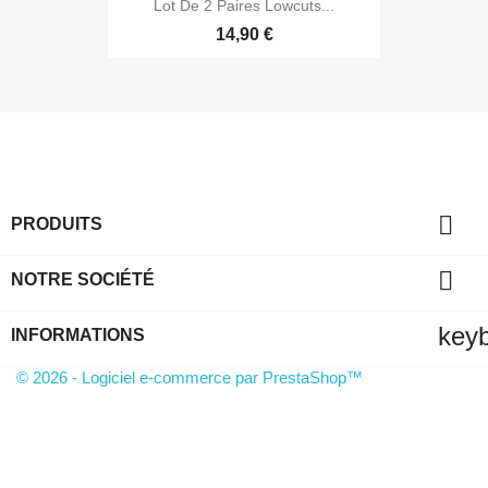
Lot De 2 Paires Lowcuts...
14,90 €

PRODUITS

NOTRE SOCIÉTÉ
key
INFORMATIONS
© 2026 - Logiciel e-commerce par PrestaShop™