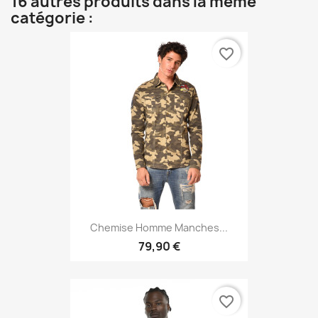
16 autres produits dans la même
catégorie :
favorite_border
Chemise Homme Manches...
79,90 €
favorite_border