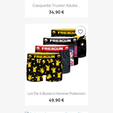
Casquette Trucker Adulte...
34,90 €
favorite_border
Lot De 4 Boxers Homme Pokemon
49,90 €