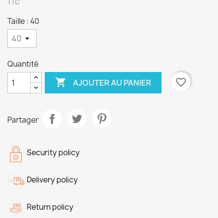
TTC
Taille : 40
Quantité

favorite_border
AJOUTER AU PANIER
Partager
Security policy
Delivery policy
Return policy